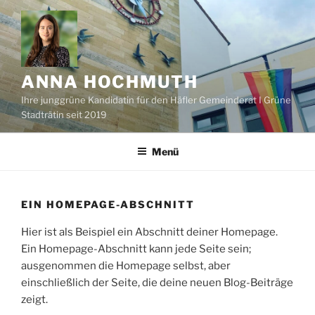
Zum
Inhalt
springen
ANNA HOCHMUTH
Ihre junggrüne Kandidatin für den Häfler Gemeinderat I Grüne
Stadträtin seit 2019
Menü
EIN HOMEPAGE-ABSCHNITT
Hier ist als Beispiel ein Abschnitt deiner Homepage.
Ein Homepage-Abschnitt kann jede Seite sein;
ausgenommen die Homepage selbst, aber
einschließlich der Seite, die deine neuen Blog-Beiträge
zeigt.